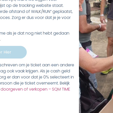
st op de tracking website staat.
eerde afstand of WALK/RUN” geplaatst,
oces. Zorg er dus voor dat je je voor
 als je dat nog niet hebt gedaan
.
r Hier
chreven om je ticket aan een andere
 ook vaak krijgen. Als je cash geld
rg er dan voor dat je 0% selecteert in
rsoon die je ticket overneemt. Bekijk
ving doorgeven of verkopen – SQM TIME