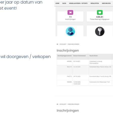
 per jaar op datum van
et event!
je wil doorgeven / verkopen