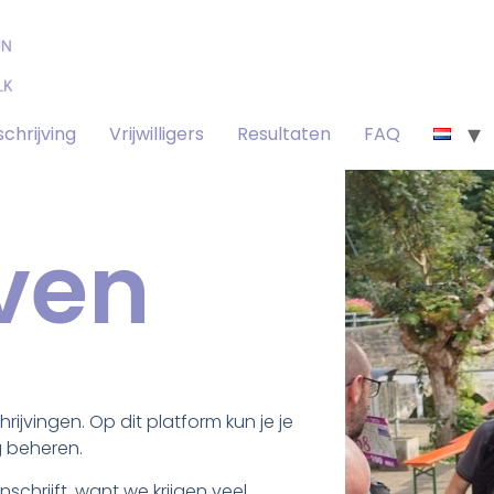
schrijving
Vrijwilligers
Resultaten
FAQ
jven
ijvingen. Op dit platform kun je je
g beheren.
nschrijft, want we krijgen veel