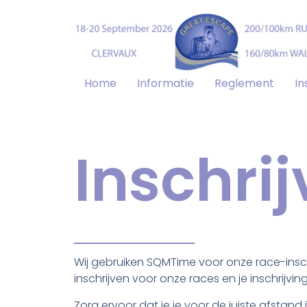
Home
Informatie
Reglement
In
Inschri
Wij gebruiken SQMTime voor onze race-inschr
inschrijven voor onze races en je inschrijvin
Zorg ervoor dat je je voor de juiste afstand i